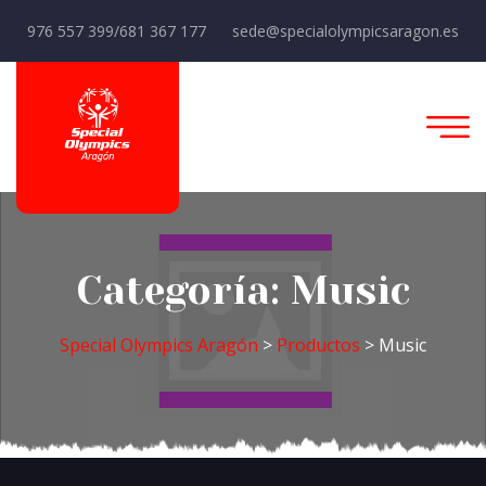
976 557 399/681 367 177
sede@specialolympicsaragon.es
Categoría:
Music
Special Olympics Aragón
>
Productos
>
Music