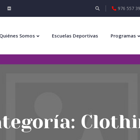
976 557 3
Quiénes Somos
Escuelas Deportivas
Programas
tegoría:
Cloth