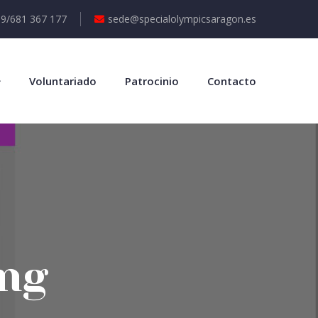
99/681 367 177
sede@specialolympicsaragon.es
Voluntariado
Patrocinio
Contacto
ing