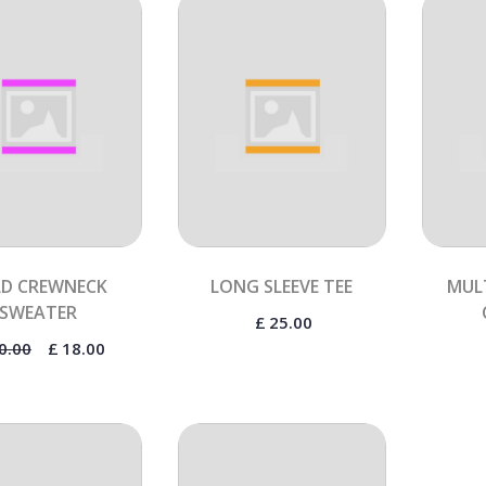
LD CREWNECK
LONG SLEEVE TEE
MUL
SWEATER
£
25.00
0.00
£
18.00