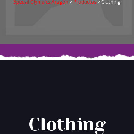
Special Olympics Aragón
>
Productos
>
Clothing
Clothing