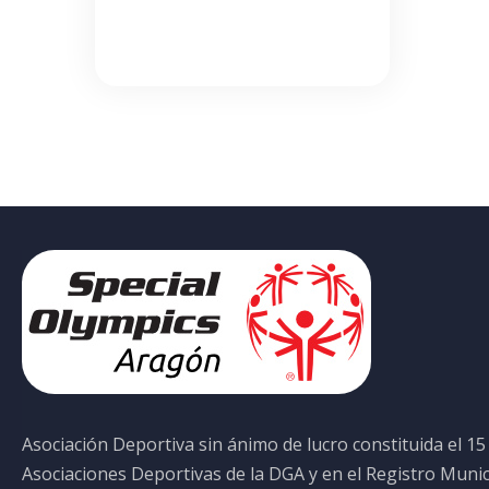
Asociación Deportiva sin ánimo de lucro constituida el 15
Asociaciones Deportivas de la DGA y en el Registro Muni