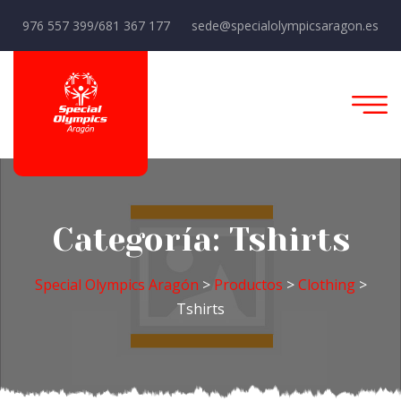
976 557 399/681 367 177
sede@specialolympicsaragon.es
Categoría:
Tshirts
Special Olympics Aragón
>
Productos
>
Clothing
>
Tshirts