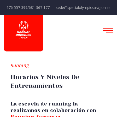
976 557 399/681 367 177
sede@specialolympicsaragon.es
Running
Horarios Y Niveles De
Entrenamientos
La escuela de running la
realizamos en colaboración con
Running Zaragoza
.